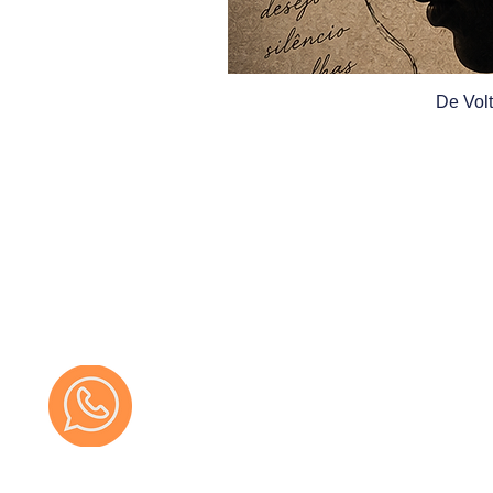
De Volt
Informações
Quem somos
Política de privacidade
Sobre a entrega
Sobre troca e devolução
Sobre formas de pagamento
Perguntas Frequentes