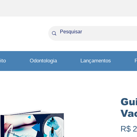
ito
Odontologia
Lançamentos
P
Gu
Va
R$ 2