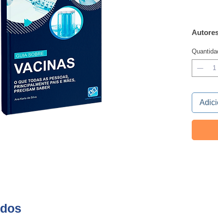
Autores
Dimens
Quantida
Número
Ano de
Edição
ISBN:
9
Peso (g
Adici
Sinops
ados