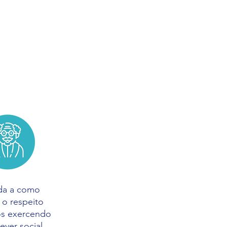
rande desafio e
l enquanto se
nho possível
da a como
r o respeito
os exercendo
ever social