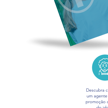
Descubra 
um agente 
promoção 
do id