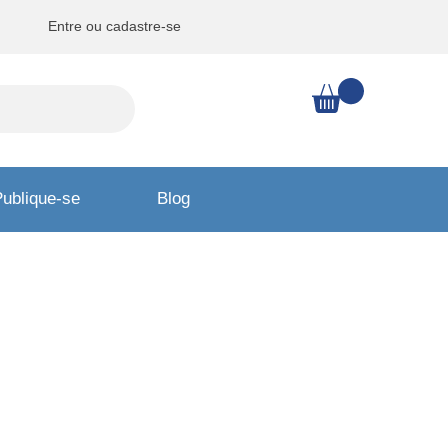
Entre ou cadastre-se
ublique-se
Blog
endo a
a melhor