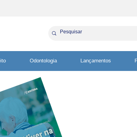
ito
Odontologia
Lançamentos
P
Promov
saúde n
idade