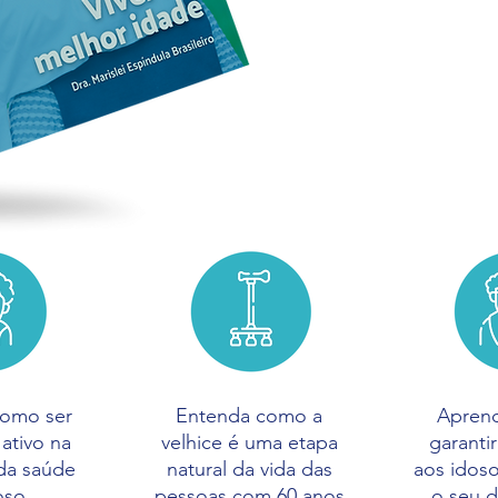
Envelhecer é um g
manter-se saudáve
envelhece é um so
como ser
Entenda como a
Apren
ativo na
velhice é uma etapa
garanti
da saúde
natural da vida das
aos idos
oso
pessoas com 60 anos
o seu d