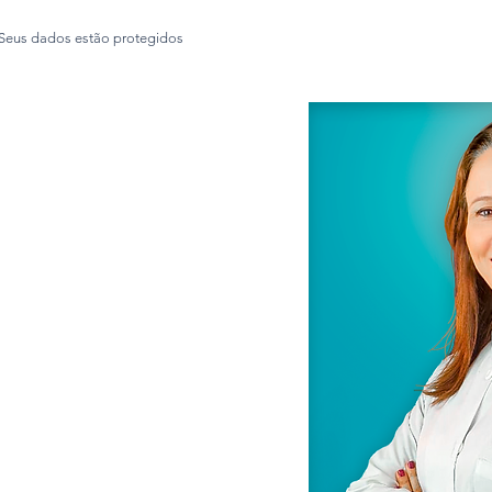
Seus dados estão protegidos
 a autora
lei Espíndula Brasileiro
 em Ciências da Sáude,
nfermagem, Professora,
ora e Autora na área da
om 12 obras publicadas.