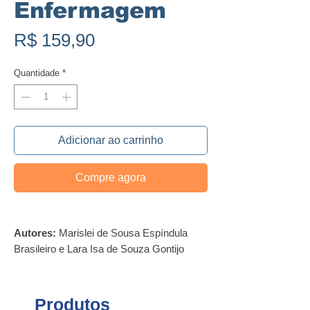
Enfermagem
Preço
R$ 159,90
Quantidade
*
Adicionar ao carrinho
Compre agora
Autores:
Marislei de Sousa Espíndula
Brasileiro e Lara Isa de Souza Gontijo
Melo
Dimensões (cm) (LxAxLombada):
17x24x17
Produtos