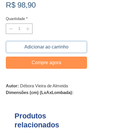
Preço
R$ 98,90
Quantidade
*
Adicionar ao carrinho
Compre agora
Autor:
Débora Vieira de Almeida
Dimensões (cm) (LxAxLombada):
14x21x1,0
Número de páginas:
192
Ano de publicação:
2022
Produtos
Edição:
3.ª
relacionados
ISBN:
978-65-5809-034-2