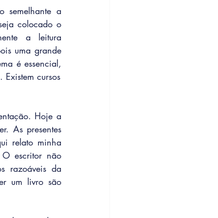
o semelhante a 
seja colocado o 
nte a leitura 
pois uma grande 
ma é essencial, 
. Existem cursos
entação. Hoje a 
r. As presentes 
ui relato minha 
O escritor não 
s razoáveis da 
r um livro são 