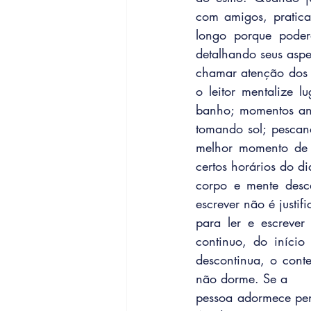
com amigos, pratican
longo porque poder
detalhando seus aspe
chamar atenção dos l
o leitor mentalize 
banho; momentos ant
tomando sol; pescan
melhor momento de e
certos horários do d
corpo e mente desca
escrever não é justi
para ler e escrever
continuo, do início
descontinua, o conte
não dorme. Se a
pessoa adormece pen