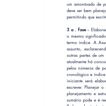
um amontoado de pal
deve ser bem planeja
permitindo que escri
3 a . Fase
 – Elabora
o mesmo significado
termo índice. A Ass
assunto, esclarecen
outras partes de um
atualmente há concor
pelos números de pa
cronológico e índice
iniciante será elab
escrever. Planejar 
planejamento e estr
sumário pode e é re