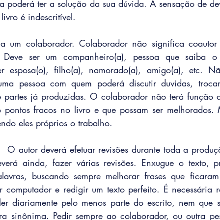
a poderá ter a solução da sua dúvida. A sensação de de
ivro é indescritível. 
ha um colaborador. Colaborador não significa coautor 
 Deve ser um companheiro(a), pessoa que saiba o 
r esposa(o), filho(a), namorado(a), amigo(a), etc. N
 uma pessoa com quem poderá discutir duvidas, trocar 
 partes já produzidas. O colaborador não terá função de
do pontos fracos no livro e que possam ser melhorados. M
ndo eles próprios o trabalho. 
.  O autor deverá efetuar revisões durante toda a produç
verá ainda, fazer várias revisões. Enxugue o texto, pr
avras, buscando sempre melhorar frases que ficaram
ar computador e redigir um texto perfeito. É necessária r
eler diariamente pelo menos parte do escrito, nem que 
ra sinônima. Pedir sempre ao colaborador, ou outra pes