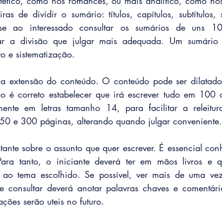
ntético, como nos romances, ou mais analítico, como nos l
as de dividir o sumário: títulos, capítulos, subtítulos,
se ao interessado consultar os sumários de uns 10 
tar a divisão que julgar mais adequada. Um sumário
o e sistematização.  
 a extensão do conteúdo. O conteúdo pode ser dilatado 
Não é correto estabelecer que irá escrever tudo em 100
ente em letras tamanho 14, para facilitar a releitura
150 e 300 páginas, alterando quando julgar conveniente.
tante sobre o assunto que quer escrever. É essencial conhe
Para tanto, o iniciante deverá ter em mãos livros e qu
e ao tema escolhido. Se possível, ver mais de uma vez 
e consultar deverá anotar palavras chaves e comentário
ações serão uteis no futuro. 