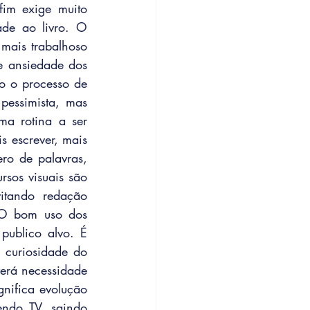
fim exige muito 
de ao livro. O 
mais trabalhoso 
e ansiedade dos 
o o processo de 
essimista, mas 
a rotina a ser 
 escrever, mais 
ro de palavras, 
os visuais são 
itando redação 
 O bom uso dos 
ublico alvo. É 
 curiosidade do 
erá necessidade 
nifica evolução 
endo TV, saindo 