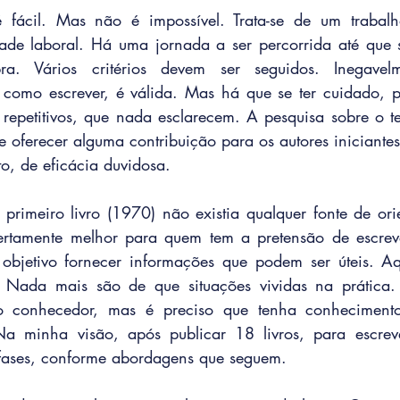
é fácil. Mas não é impossível. Trata-se de um trabalh
dade laboral. Há uma jornada a ser percorrida até que 
a. Vários critérios devem ser seguidos. Inegavelme
o como escrever, é válida. Mas há que se ter cuidado, 
repetitivos, que nada esclarecem. A pesquisa sobre o te
e oferecer alguma contribuição para os autores iniciantes
o, de eficácia duvidosa.  
rimeiro livro (1970) não existia qualquer fonte de ori
certamente melhor para quem tem a pretensão de escreve
 objetivo fornecer informações que podem ser úteis. Aq
. Nada mais são de que situações vividas na prática. 
do conhecedor, mas é preciso que tenha conhecimento
Na minha visão, após publicar 18 livros, para escreve
 fases, conforme abordagens que seguem. 