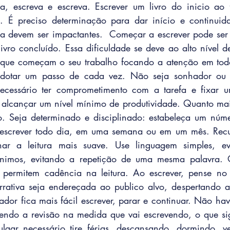
a, escreva e escreva. Escrever um livro do inicio ao 
. É preciso determinação para dar início e continuida
ra devem ser impactantes.  Começar a escrever pode ser 
ivro concluído. Essa dificuldade se deve ao alto nível d
s, que começam o seu trabalho focando a atenção em tod
adotar um passo de cada vez. Não seja sonhador ou p
necessário ter comprometimento com a tarefa e fixar um
alcançar um nível mínimo de produtividade. Quanto mais
o. Seja determinado e disciplinado: estabeleça um núme
 escrever todo dia, em uma semana ou em um mês. Recurs
nar a leitura mais suave. Use linguagem simples, ev
ônimos, evitando a repetição de uma mesma palavra.
 permitem cadência na leitura. Ao escrever, pense no p
rrativa seja endereçada ao publico alvo, despertando a
ador fica mais fácil escrever, parar e continuar. Não hav
endo a revisão na medida que vai escrevendo, o que sig
ulgar necessário tire férias, descansando, dormindo, v