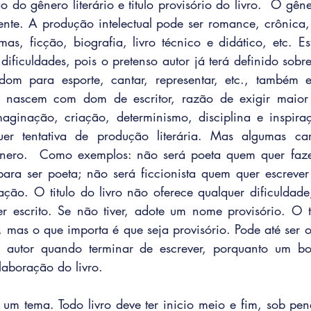
o do gênero literário e titulo provisório do livro.  O gêner
ente. A produção intelectual pode ser romance, crônica, 
as, ficção, biografia, livro técnico e didático, etc. Es
ificuldades, pois o pretenso autor já terá definido sobre
om para esporte, cantar, representar, etc., também e
 nascem com dom de escritor, razão de exigir maior d
maginação, criação, determinismo, disciplina e inspira
er tentativa de produção literária. Mas algumas carac
nero.  Como exemplos: não será poeta quem quer fazer
ara ser poeta; não será ficcionista quem quer escrever 
ação. O titulo do livro não oferece qualquer dificuldade,
r escrito. Se não tiver, adote um nome provisório. O ti
mas o que importa é que seja provisório. Pode até ser o ti
 autor quando terminar de escrever, porquanto um bom
laboração do livro. 
 um tema. Todo livro deve ter inicio meio e fim, sob pen