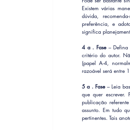
Pode ser bastante si
Existem várias maneir
dúvida, recomenda-
preferência, e ado
significa planejament
4 a . Fase
 – Defina
critério do autor. 
(papel A-4, normalm
razoável será entre 
5 a . Fase
 – Leia bas
que quer escrever. 
publicação referent
assunto. Em tudo qu
pertinentes. Tais anot