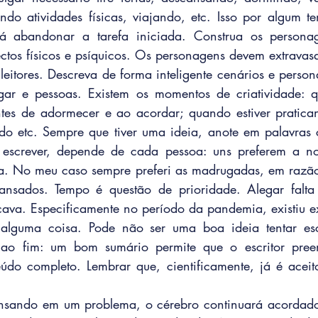
do atividades físicas, viajando, etc. Isso por algum t
á abandonar a tarefa iniciada. Construa os persona
ctos físicos e psíquicos. Os personagens devem extravasa
eitores. Descreva de forma inteligente cenários e person
lugar e pessoas. Existem os momentos de criatividade: 
es de adormecer e ao acordar; quando estiver pratica
do etc. Sempre que tiver uma ideia, anote em palavras 
screver, depende de cada pessoa: uns preferem a noi
ia. No meu caso sempre preferi as madrugadas, em razão 
nsados. Tempo é questão de prioridade. Alegar falta
ficava. Especificamente no período da pandemia, existiu e
 alguma coisa. Pode não ser uma boa ideia tentar es
 ao fim: um bom sumário permite que o escritor pree
údo completo. Lembrar que, cientificamente, já é aceit
sando em um problema, o cérebro continuará acordado 