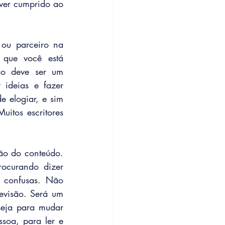
ver cumprido ao 
ou parceiro na 
que você está 
ão deve ser um 
ideias e fazer 
 elogiar, e sim 
uitos escritores 
ão do conteúdo. 
ocurando dizer 
 confusas. Não 
evisão. Será um 
seja para mudar 
soa, para ler e 