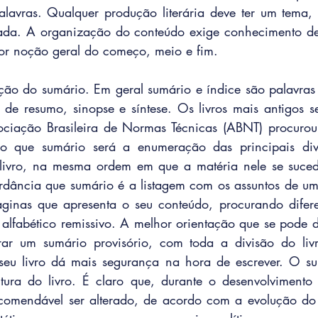
avras. Qualquer produção literária deve ter um tema, o
da. A organização do conteúdo exige conhecimento de te
tor noção geral do começo, meio e fim. 
ção do sumário. Em geral sumário e índice são palavras
 de resumo, sinopse e síntese. Os livros mais antigos 
ociação Brasileira de Normas Técnicas (ABNT) procurou 
do que sumário será a enumeração das principais divi
 livro, na mesma ordem em que a matéria nele se sucede
dância que sumário é a listagem com os assuntos de um 
ginas que apresenta o seu conteúdo, procurando diferen
 alfabético remissivo. A melhor orientação que se pode da
orar um sumário provisório, com toda a divisão do livr
o seu livro dá mais segurança na hora de escrever. O s
utura do livro. É claro que, durante o desenvolvimento
comendável ser alterado, de acordo com a evolução do q