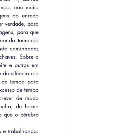
empo, não muito 
gens do enredo 
r verdade, para 
agens, para que 
quando tomando 
ndo caminhada; 
chaves. Sobre o 
te e outros em 
do silêncio e o 
 de tempo para 
xcesso de tempo 
crever de modo 
ncha, de forma 
o que o cérebro 
e trabalhando. 