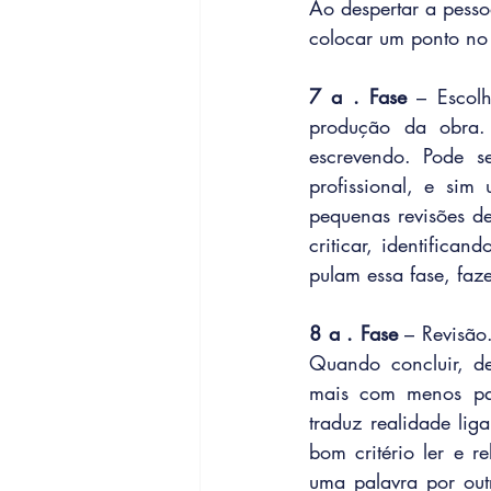
Ao despertar a pesso
colocar um ponto no l
7 a . Fase 
– Escol
produção da obra.
escrevendo. Pode se
profissional, e sim
pequenas revisões de
criticar, identifican
pulam essa fase, faze
8 a . Fase 
– Revisão
Quando concluir, de
mais com menos pal
traduz realidade lig
bom critério ler e r
uma palavra por out