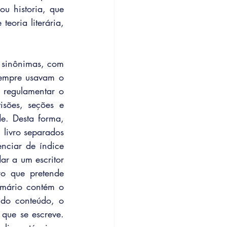
u historia, que 
oria literária, 
 sinônimas, com 
sempre usavam o 
regulamentar o 
sões, seções e 
. Desta forma, 
livro separados 
ciar de índice 
r a um escritor 
o que pretende 
umário contém o 
 do conteúdo, o 
ue se escreve. 