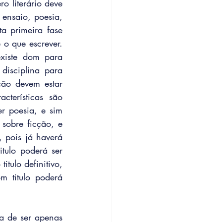
o literário deve 
ensaio, poesia, 
ta primeira fase 
 o que escrever. 
xiste dom para 
isciplina para 
ção devem estar 
terísticas são 
 poesia, e sim 
sobre ficção, e 
 pois já haverá 
tulo poderá ser 
tulo definitivo, 
 titulo poderá 
a de ser apenas 