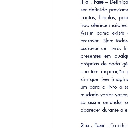
1 a . Fase 
– Definiçã
ser definido previam
contos, fabulas, poem
não oferece maiores d
Assim como existe d
escrever. Nem todos
escrever um livro. I
presentes em qualqu
próprias de cada gê
que tem inspiração p
sim que tiver imagin
um para o livro a se
mudado varias vezes, 
se assim entender o
aparecer durante a e
2 a . Fase
 – Escolha