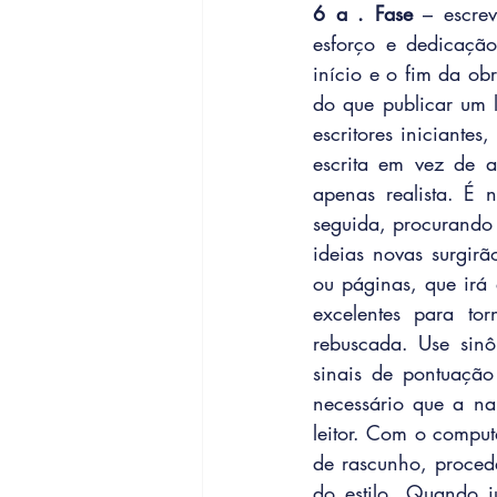
6 a . Fase
 – escrev
esforço e dedicação
início e o fim da ob
do que publicar um l
escritores iniciante
escrita em vez de 
apenas realista. É 
seguida, procurando 
ideias novas surgirã
ou páginas, que irá
excelentes para tor
rebuscada. Use sin
sinais de pontuação
necessário que a na
leitor. Com o comput
de rascunho, proced
do estilo. Quando j